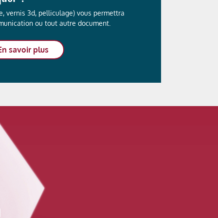
re, vernis 3d, pelliculage) vous permettra
munication ou tout autre document.
En savoir plus
D